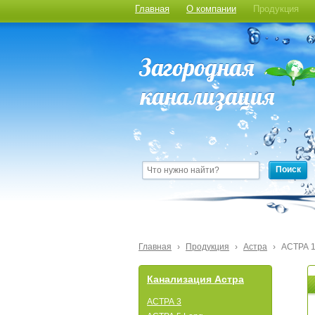
Главная
О компании
Продукция
Поиск
Главная
›
Продукция
›
Астра
›
АСТРА 1
Канализация Астра
АСТРА 3