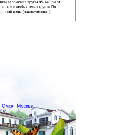
внем заложения трубы 85-140 см от
ивается в любых типах грунта.По
енной воды (насос+емкость)
/
Омск
/
Москва
/