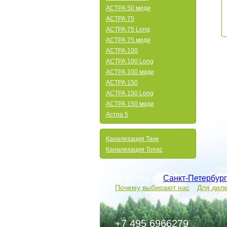
АСТРА 50 миди
АСТРА 75
АСТРА 75 Long
АСТРА 75 миди
АСТРА 100
АСТРА 100 Long
АСТРА 100 миди
АСТРА 150
АСТРА 150 Long
АСТРА 150 миди
Астра 5
Канализация Танк
Канализация Топас
Наши филиалы:
Санкт-Петербург
Почему выбирают нас
Для дил
+7 495 6966279