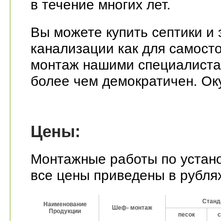
в течение многих лет.
Вы можете купить септики и
канализации как для самосто
монтаж нашими специалистам
более чем демократичен. Ок
Цены:
Монтажные работы по устано
все цены приведены в рубля
Станд
Станд
Наименование
Наименование
Шеф- монтаж
Шеф- монтаж
Продукции
Продукции
песок
с
песок
с